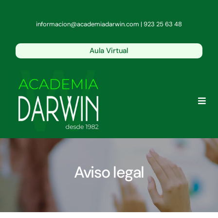
Saltar
al
informacion@academiadarwin.com | 923 25 63 48
contenido
Aula Virtual
Togg
Navi
Conócenos
Aviso legal
Oposiciones del Estado
Policía y Guardia Civil