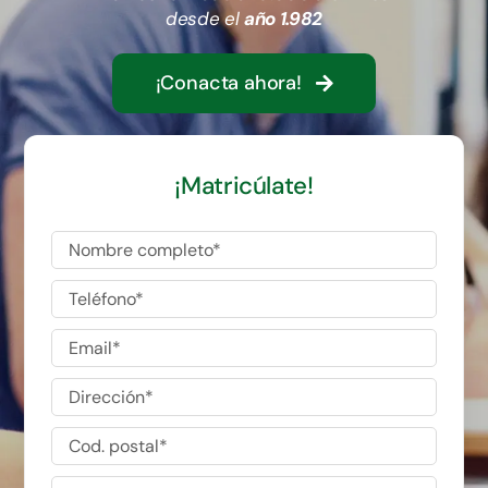
desde el
año 1.982
Administración Local y Autonómica
¡Conacta ahora!
Cursos
¡Matricúlate!
Contacto