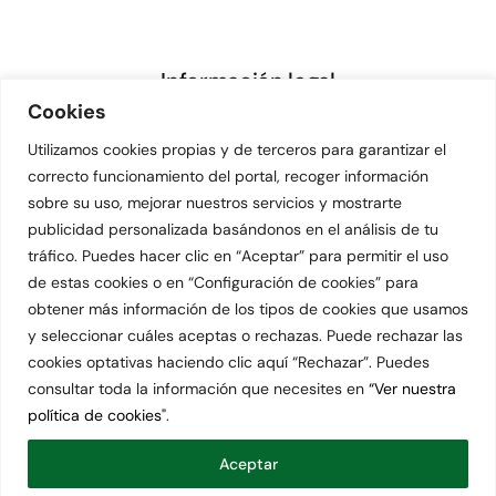
Información legal
Cookies
Aviso legal
Utilizamos cookies propias y de terceros para garantizar el
correcto funcionamiento del portal, recoger información
Política de privacidad
sobre su uso, mejorar nuestros servicios y mostrarte
Política de cookies
publicidad personalizada basándonos en el análisis de tu
tráfico. Puedes hacer clic en “Aceptar” para permitir el uso
de estas cookies o en “Configuración de cookies” para
obtener más información de los tipos de cookies que usamos
© 2026 • Academia Darwin (Salamanca)
y seleccionar cuáles aceptas o rechazas. Puede rechazar las
cookies optativas haciendo clic aquí “Rechazar”. Puedes
consultar toda la información que necesites en
“Ver nuestra
Llámanos
(+34) 923 25 63 48
política de cookies"
.
Aceptar
informacion@academiadarwin.com