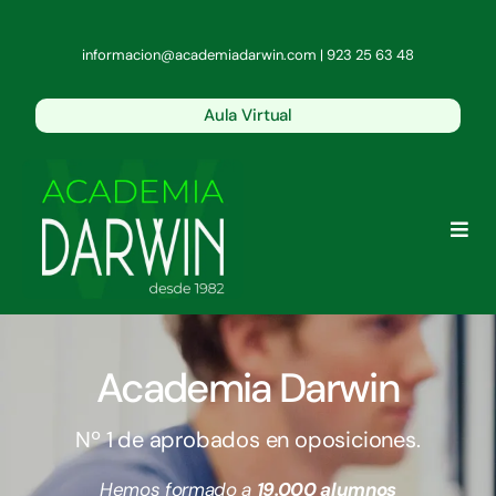
Saltar
al
informacion@academiadarwin.com | 923 25 63 48
contenido
Aula Virtual
Togg
Navi
Conócenos
Academia Darwin
Oposiciones del Estado
Nº 1 de aprobados en oposiciones.
Policía y Guardia Civil
Hemos formado a
19.000 alumnos