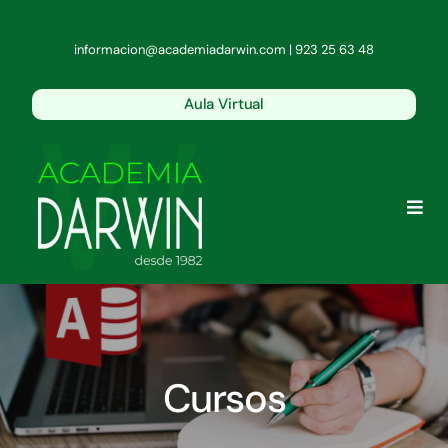
Saltar
al
informacion@academiadarwin.com | 923 25 63 48
contenido
Aula Virtual
Togg
Navi
Conócenos
Oposiciones del Estado
Cursos
Policía y Guardia Civil